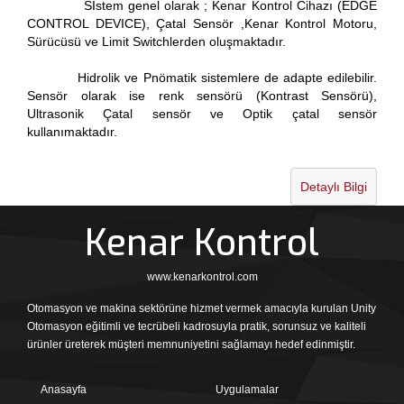
Sİstem genel olarak ; Kenar Kontrol Cihazı (EDGE
CONTROL DEVICE), Çatal Sensör ,Kenar Kontrol Motoru,
Sürücüsü ve Limit Switchlerden oluşmaktadır.
Hidrolik ve Pnömatik sistemlere de adapte edilebilir.
Sensör olarak ise renk sensörü (Kontrast Sensörü),
Ultrasonik Çatal sensör ve Optik çatal sensör
kullanımaktadır.
Detaylı Bilgi
Kenar Kontrol
www.kenarkontrol.com
Otomasyon ve makina sektörüne hizmet vermek amacıyla kurulan Unity
Otomasyon eğitimli ve tecrübeli kadrosuyla pratik, sorunsuz ve kaliteli
ürünler üreterek müşteri memnuniyetini sağlamayı hedef edinmiştir.
Anasayfa
Uygulamalar