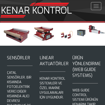
Menü
SENSÖRLER
LİNEAR
ÜRÜN
AKTUATÖRLER
YÖNLENDİRME
(WEB GUİDE
ÇATAL
SYSTEMS)
SENSÖRLER, BİR
KENAR KONTROL
KISMINDA
SİSTEMLERİ VE
FOTOELEKTRİK
ÖZEL MAKİNE
WEB GUİDE
VERİCİ DİĞER
UYGULAMALARI
CONTROL
KISMINDA ALICI
İÇİN UYGUNDUR.
SİSTEMİ ÜRÜNÜN
DEVRESİ
KENARINI TAKİP